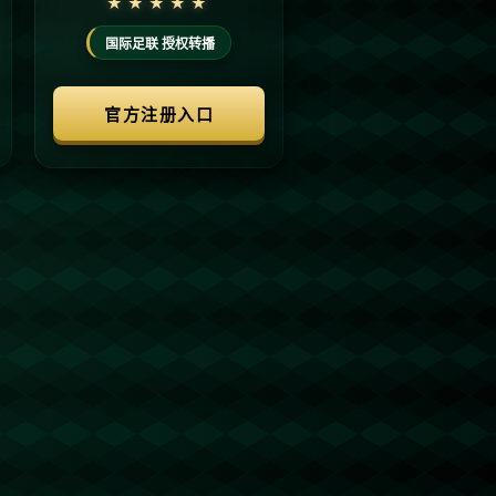
★★★★★
国际足联 授权转播
官方注册入口