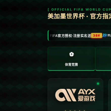
[ OFFICIAL FIFA WORLD CUP
美加墨世界杯 · 官方指定网
FIFA官方授权·注册实名送
38¥
⚽️
体育竞猜