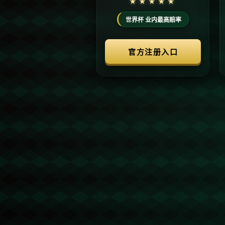
★★★★★
世界杯 业内最高赔率
官方注册入口