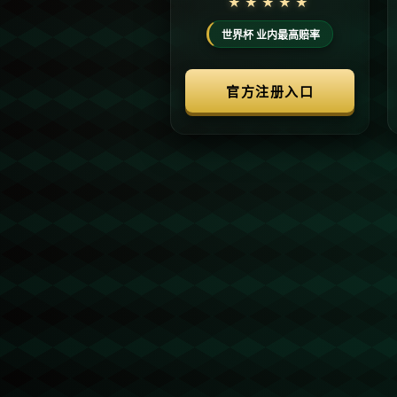
★★★★★
世界杯 业内最高赔率
官方注册入口