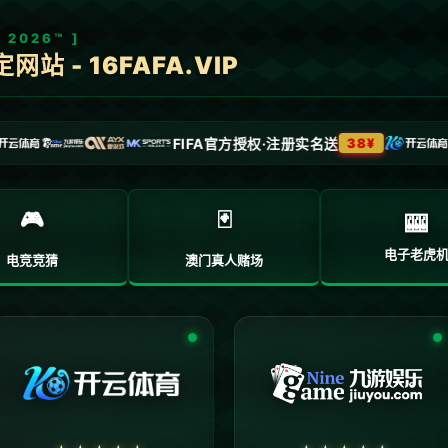
 2026™ ]
站 - 16FAFA.VIP
FIFA官方授权·注册实名送
38¥
🎮
🃏
🎰
电子老虎
电竞竞猜
澳门真人赌场