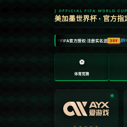
[ OFFICIAL FIFA WORLD CUP
美加墨世界杯 · 官方指定网
FIFA官方授权·注册实名送
38¥
⚽️
体育竞猜