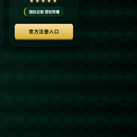
★★★★★
国际足联 授权转播
官方注册入口