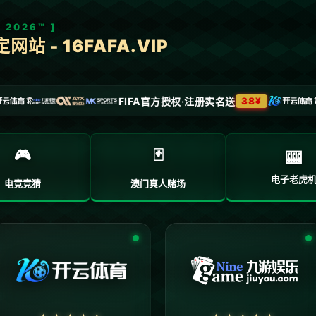
 2026™ ]
站 - 16FAFA.VIP
FIFA官方授权·注册实名送
38¥
🎮
🃏
🎰
电子老虎
电竞竞猜
澳门真人赌场