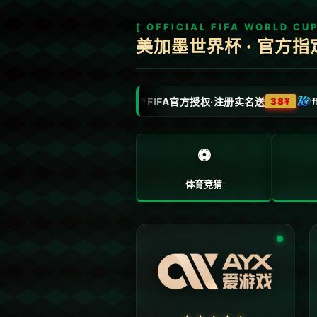
[ OFFICIAL FIFA WORLD CUP
美加墨世界杯 · 官方指定网
FIFA官方授权·注册实名送
38¥
⚽️
体育竞猜