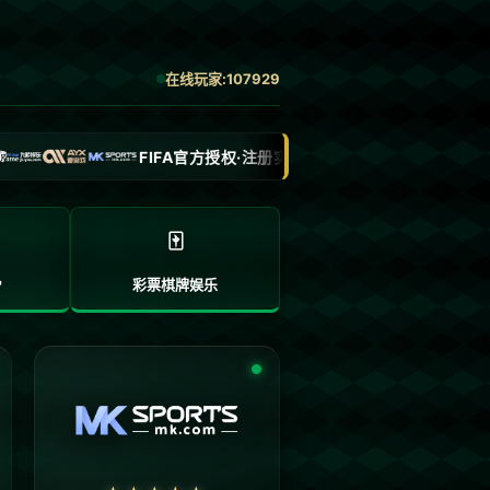
107929
在线玩家:
FIFA官方授权·注册实名送
38¥
🀄️
机
彩票棋牌娱乐